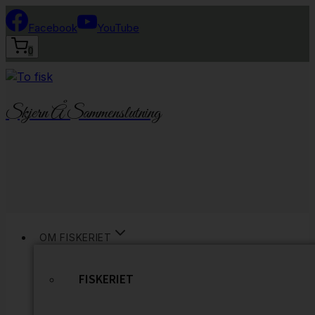
Fortsæt
til
Facebook
YouTube
indhold
0
Skjern Å Sammenslutning
OM FISKERIET
FISKERIET