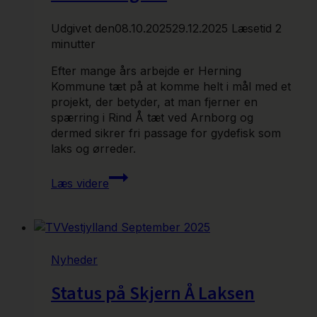
Udgivet den
08.10.2025
29.12.2025
Læsetid
2
minutter
Efter mange års arbejde er Herning
Kommune tæt på at komme helt i mål med et
projekt, der betyder, at man fjerner en
spærring i Rind Å tæt ved Arnborg og
dermed sikrer fri passage for gydefisk som
laks og ørreder.
Nu
Læs videre
fjernes
Skjern
Å
“Forvirringen”
Nyheder
Status på Skjern Å Laksen