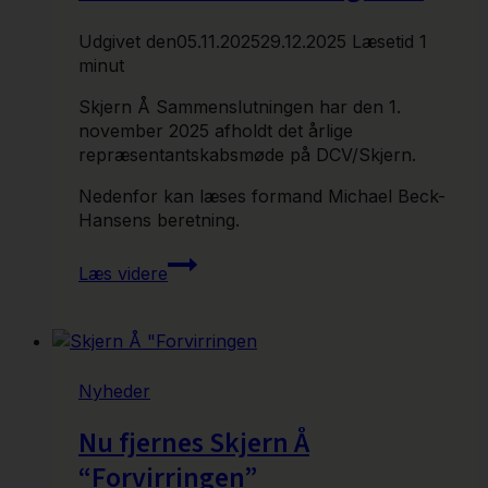
Udgivet den
05.11.2025
29.12.2025
Læsetid
1
minut
Skjern Å Sammenslutningen har den 1.
november 2025 afholdt det årlige
repræsentantskabsmøde på DCV/Skjern.
Nedenfor kan læses formand Michael Beck-
Hansens beretning.
Formandens
Læs videre
beretning
2025
Nyheder
Nu fjernes Skjern Å
“Forvirringen”