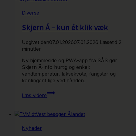
med
Ridderkorset
Diverse
Skjern Å – kun ét klik væk
Udgivet den
07.01.2026
07.01.2026
Læsetid
2
minutter
Ny hjemmeside og PWA-app fra SÅS gør
Skjern Å-info hurtig og enkel:
vandtemperatur, laksekvote, fangster og
kontingent lige ved hånden.
Skjern
Læs videre
Å
–
kun
ét
klik
Nyheder
væk