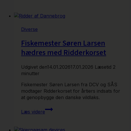
fra
bestyrelsesmøde
07/01-
2026
Diverse
Fiskemester Søren Larsen
hædres med Ridderkorset
Udgivet den
14.01.2026
17.01.2026
Læsetid
2
minutter
Fiskemester Søren Larsen fra DCV og SÅS
modtager Ridderkorset for årtiers indsats for
at genopbygge den danske vildlaks.
Fiskemester
Læs videre
Søren
Larsen
hædres