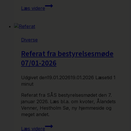
Laksekvote
Læs videre
for
Skjern
Å
i
2026
Diverse
Referat fra bestyrelsesmøde
07/01-2026
Udgivet den
19.01.2026
19.01.2026
Læsetid
1
minut
Referat fra SÅS bestyrelsesmødet den 7.
januar 2026. Læs bl.a. om kvoter, Ålandets
Venner, Hestholm Sø, ny hjemmeside og
meget andet.
Referat
Læs videre