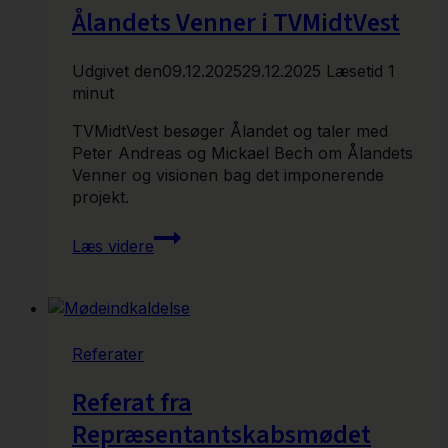
Ålandets Venner i TVMidtVest
Udgivet den
09.12.2025
29.12.2025
Læsetid
1
minut
TVMidtVest besøger Ålandet og taler med
Peter Andreas og Mickael Bech om Ålandets
Venner og visionen bag det imponerende
projekt.
Ålandets
Læs videre
Venner
i
TVMidtVest
Referater
Referat fra
Repræsentantskabsmødet