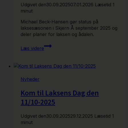
Udgivet den
30.09.2025
07.01.2026
Læsetid
1
minut
Michael Beck-Hansen gør status på
laksesæsonen i Skjern Å september 2025 og
deler planer for laksen og ådalen.
Status
Læs videre
på
Skjern
Å
Laksen
Nyheder
Kom til Laksens Dag den
11/10-2025
Udgivet den
30.09.2025
29.12.2025
Læsetid
1
minut