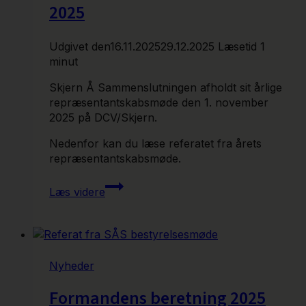
2025
Udgivet den
16.11.2025
29.12.2025
Læsetid
1
minut
Skjern Å Sammenslutningen afholdt sit årlige
repræsentantskabsmøde den 1. november
2025 på DCV/Skjern.
Nedenfor kan du læse referatet fra årets
repræsentantskabsmøde.
Referat
Læs videre
fra
Repræsentantskabsmødet
2025
Nyheder
Formandens beretning 2025