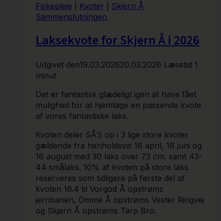
Fiskepleje
|
Kvoter
|
Skjern Å
Sammenslutningen
Laksekvote for Skjern Å i 2026
Udgivet den
19.03.2026
20.03.2026
Læsetid
1
minut
Det er fantastisk glædeligt igen at have fået
mulighed for at hjemtage en passende kvote
af vores fantastiske laks.
Kvoten deler SÅS op i 3 lige store kvoter
gældende fra henholdsvis 16 april, 16 juni og
16 august med 30 laks over 73 cm. samt 43-
44 smålaks. 10% af kvoten på store laks
reserveres som tidligere på første del af
kvoten 16.4 til Vorgod Å opstrøms
jernbanen, Omme Å opstrøms Vester Ringvej
og Skjern Å opstrøms Tarp Bro.