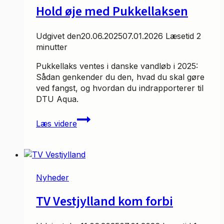
Hold øje med Pukkellaksen
Udgivet den
20.06.2025
07.01.2026
Læsetid
2
minutter
Pukkellaks ventes i danske vandløb i 2025:
Sådan genkender du den, hvad du skal gøre
ved fangst, og hvordan du indrapporterer til
DTU Aqua.
Hold
Læs videre
øje
med
Pukkellaksen
Nyheder
TV Vestjylland kom forbi