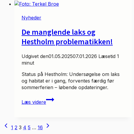
30.03.2025
Nyheder
De manglende laks og
Hestholm problematikken!
Udgivet den
01.05.2025
07.01.2026
Læsetid
1
minut
Status på Hestholm: Undersøgelse om laks
og habitat er i gang, forventes færdig før
sommerferien – løbende opdateringer.
De
Læs videre
manglende
laks
og
Side
Hestholm
Forrige
Næste
1
2
3
4
5
…
16
problematikken!
side
side