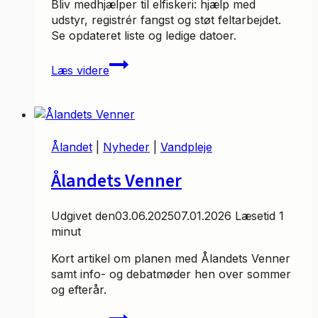
Bliv medhjælper til elfiskeri: hjælp med
udstyr, registrér fangst og støt feltarbejdet.
Se opdateret liste og ledige datoer.
Medhjælpsbehov
Læs videre
ved
Skjern
Å
i
2025
Ålandet
|
Nyheder
|
Vandpleje
Ålandets Venner
Udgivet den
03.06.2025
07.01.2026
Læsetid
1
minut
Kort artikel om planen med Ålandets Venner
samt info- og debatmøder hen over sommer
og efterår.
Ålandets