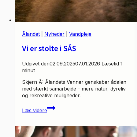
Ålandet
|
Nyheder
|
Vandpleje
Vi er stolte i SÅS
Udgivet den
02.09.2025
07.01.2026
Læsetid
1
minut
Skjern Å: Ålandets Venner genskaber ådalen
med stærkt samarbejde – mere natur, dyreliv
og rekreative muligheder.
Vi
Læs videre
er
stolte
i
SÅS