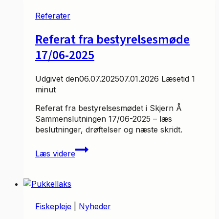
6.
septemner
Referater
2025
Referat fra bestyrelsesmøde
17/06-2025
Udgivet den
06.07.2025
07.01.2026
Læsetid
1
minut
Referat fra bestyrelsesmødet i Skjern Å
Sammenslutningen 17/06-2025 – læs
beslutninger, drøftelser og næste skridt.
Referat
Læs videre
fra
bestyrelsesmøde
17/06-
2025
Fiskepleje
|
Nyheder