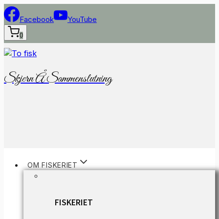
Fortsæt
til
Facebook
YouTube
indhold
0
Skjern Å Sammenslutning
OM FISKERIET
FISKERIET