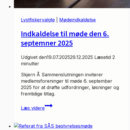
Lystfiskervalgte
|
Mødeindkaldelse
Indkaldelse til møde den 6.
septemner 2025
Udgivet den
19.07.2025
29.12.2025
Læsetid
2
minutter
Skjern Å Sammenslutningen inviterer
medlemsforeninger til møde 6. september
2025 for at drøfte udfordringer, løsninger og
fremtidige tiltag.
Indkaldelse
Læs videre
til
møde
den