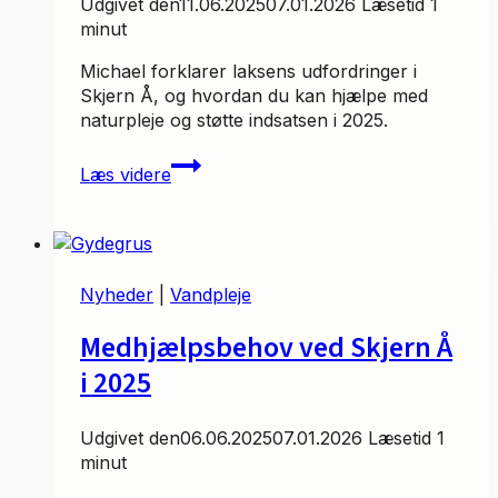
Udgivet den
11.06.2025
07.01.2026
Læsetid
1
minut
Michael forklarer laksens udfordringer i
Skjern Å, og hvordan du kan hjælpe med
naturpleje og støtte indsatsen i 2025.
TV
Læs videre
Vestjylland
kom
forbi
Nyheder
|
Vandpleje
Medhjælpsbehov ved Skjern Å
i 2025
Udgivet den
06.06.2025
07.01.2026
Læsetid
1
minut