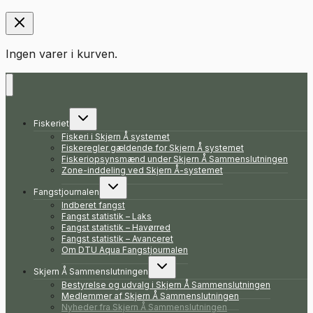
Ingen varer i kurven.
Skift
Fiskeriet
undermenu
Fiskeri i Skjern Å systemet
Fiskeregler gældende for Skjern Å systemet
Fiskeriopsynsmænd under Skjern Å Sammenslutningen
Zone-inddeling ved Skjern Å-systemet
Skift
Fangstjournalen
undermenu
Indberet fangst
Fangst statistik – Laks
Fangst statistik – Havørred
Fangst statistik – Avanceret
Om DTU Aqua Fangstjournalen
Skift
Skjern Å Sammenslutningen
undermenu
Bestyrelse og udvalg i Skjern Å Sammenslutningen
Medlemmer af Skjern Å Sammenslutningen
Nyheder fra Skjern Å Sammenslutningen