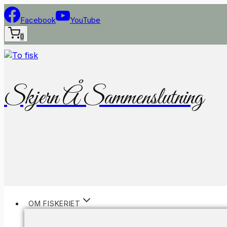
Fortsæt
til
Facebook
YouTube
indhold
0
Skjern Å Sammenslutning
OM FISKERIET