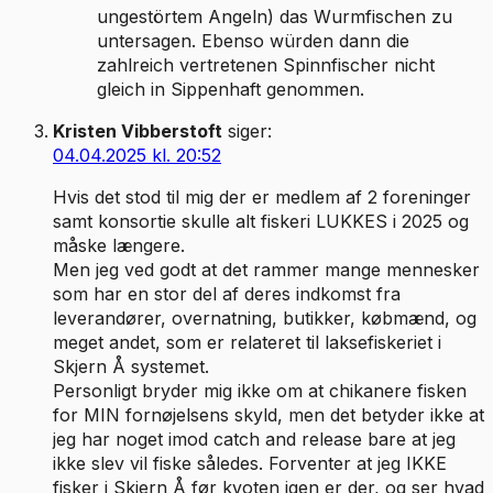
ungestörtem Angeln) das Wurmfischen zu
untersagen. Ebenso würden dann die
zahlreich vertretenen Spinnfischer nicht
gleich in Sippenhaft genommen.
Kristen Vibberstoft
siger:
04.04.2025 kl. 20:52
Hvis det stod til mig der er medlem af 2 foreninger
samt konsortie skulle alt fiskeri LUKKES i 2025 og
måske længere.
Men jeg ved godt at det rammer mange mennesker
som har en stor del af deres indkomst fra
leverandører, overnatning, butikker, købmænd, og
meget andet, som er relateret til laksefiskeriet i
Skjern Å systemet.
Personligt bryder mig ikke om at chikanere fisken
for MIN fornøjelsens skyld, men det betyder ikke at
jeg har noget imod catch and release bare at jeg
ikke slev vil fiske således. Forventer at jeg IKKE
fisker i Skjern Å før kvoten igen er der, og ser hvad