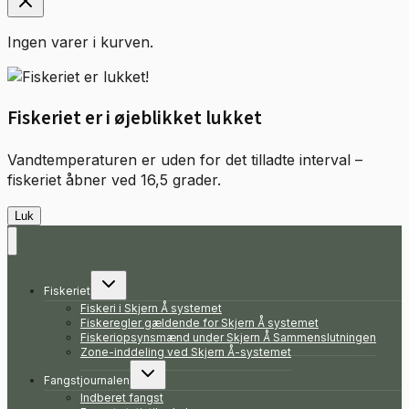
Ingen varer i kurven.
Fiskeriet er i øjeblikket lukket
Vandtemperaturen er uden for det tilladte interval –
fiskeriet åbner ved 16,5 grader.
Luk
Skift
Fiskeriet
undermenu
Fiskeri i Skjern Å systemet
Fiskeregler gældende for Skjern Å systemet
Fiskeriopsynsmænd under Skjern Å Sammenslutningen
Zone-inddeling ved Skjern Å-systemet
Skift
Fangstjournalen
undermenu
Indberet fangst