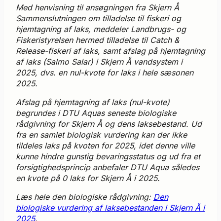
Med henvisning til ansøgningen fra Skjern Å
Sammenslutningen om tilladelse til fiskeri og
hjemtagning af laks, meddeler Landbrugs- og
Fiskeristyrelsen hermed tilladelse til Catch &
Release-fiskeri af laks, samt afslag på hjemtagning
af laks (Salmo Salar) i Skjern Å vandsystem i
2025, dvs. en nul-kvote for laks i hele sæsonen
2025.
Afslag på hjemtagning af laks (nul-kvote)
begrundes i DTU Aquas seneste biologiske
rådgivning for Skjern Å og dens laksebestand. Ud
fra en samlet biologisk vurdering kan der ikke
tildeles laks på kvoten for 2025, idet denne ville
kunne hindre gunstig bevaringsstatus og ud fra et
forsigtighedsprincip anbefaler DTU Aqua således
en kvote på 0 laks for Skjern Å i 2025.
Læs hele den biologiske rådgivning:
Den
biologiske vurdering af laksebestanden i Skjern Å i
2025
.