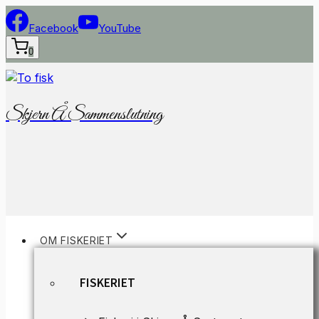
Fortsæt
til
Facebook
YouTube
indhold
0
Skjern Å Sammenslutning
OM FISKERIET
FISKERIET