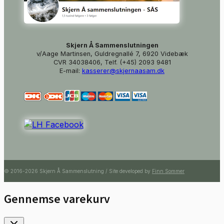
Skjern Å Sammenslutningen
v/Aage Martinsen, Guldregnallé 7, 6920 Videbæk
CVR 34038406, Telf. (+45) 2093 9481
E-mail:
kasserer@skjernaasam.dk
© 2016-2026 Skjern Å Sammenslutning / Site developed by
Finn Sommer
Gennemse varekurv