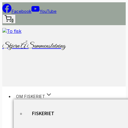
Fortsæt
til
Facebook
YouTube
indhold
0
Skjern Å Sammenslutning
OM FISKERIET
FISKERIET