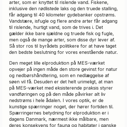
arter, som er knyttet til rislende vand. Fiskene,
inklusive den rødlistede laks og den truede stalling,
får adgang til 40 kilometer gydebanker opstrøms.
Vandstære, isfugle og flere andre arter får adgang
til rislende, hurtigt vand, som de trives i. Det
gælder ikke bare sjældne og truede fisk og fugle,
men også de mange arter, som disse dyr lever af.
Så stor ros til byrådets politikere for at have taget
den bedste beslutning for vores enestående natur.
Den meget lille elproduktion på MES-værket
opvejer på ingen måde den store gevinst for natur
og nedbørshåndtering, som en nedlæggelse af
søen vil få. Desuden er det helt urimeligt, at man
på MES-værket med eksisterende praksis styrer
vandføringen og på den måde påvirker alt liv
nedstrøms i hele ådalen. I vores optik, er de
kunstige spærringer noget, der hører fortiden til.
Spærringernes betydning for elproduktion er i
dagens Danmark, nærmest ikke målbare, men
deres konsekvens for fauna og habitater i ganske