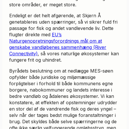
store områder, er meget store.
Endeligt er det helt afgørende, at Skjern Å
genetableres uden spærringer, så vi sikrer fuld fri
passage for fisk og andet vandlevende liv. Dette
flugter direkte med
EU’s
Naturgenopretningsforordnings mål om at
genskabe vandløbenes sammenhæng (River
Connectivity)
, så vores naturlige økosystemer kan
fungere frit og uhindret.
Byrådets beslutning om at nedlægge MES-søen
opfylder både juridiske og miljømæssige
forpligtelser i forhold til både kommunens egne
borgere, nabokommuner og landets interesse i
bedre vandløb og ådalenes økosystemer. Vi kan
konstatere, at effekten af opstemninger udrydder
en stor del af de vandrende fisk og deres yngel –
selv når der tages bedst mulige foranstaltninger i
brug. Det skyldes både selve spærringerne og de
ofte ikke særlig velfungerende omløbsstryg, men