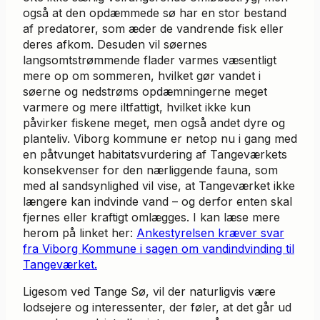
også at den opdæmmede sø har en stor bestand
af predatorer, som æder de vandrende fisk eller
deres afkom. Desuden vil søernes
langsomtstrømmende flader varmes væsentligt
mere op om sommeren, hvilket gør vandet i
søerne og nedstrøms opdæmningerne meget
varmere og mere iltfattigt, hvilket ikke kun
påvirker fiskene meget, men også andet dyre og
planteliv. Viborg kommune er netop nu i gang med
en påtvunget habitatsvurdering af Tangeværkets
konsekvenser for den nærliggende fauna, som
med al sandsynlighed vil vise, at Tangeværket ikke
længere kan indvinde vand – og derfor enten skal
fjernes eller kraftigt omlægges. I kan læse mere
herom på linket her:
Ankestyrelsen kræver svar
fra Viborg Kommune i sagen om vandindvinding til
Tangeværket.
Ligesom ved Tange Sø, vil der naturligvis være
lodsejere og interessenter, der føler, at det går ud