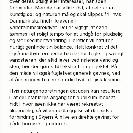
over deres udsigt eller interesser, når søen
forsvinder. Men de har altid vidst, at det var en
kunstig sø, og naturen må og skal slippes fri, hvis
Danmark skal indfri kravene i
Vandrammedirektivet. Det er vigtigt, at søen
tømmes i et roligt tempo for at undgå for pludselig
og stor sedimentvandring. Derefter vil naturen
hurtigt genfinde sin balance. Helt konkret vil det
også medføre en bedre habitat for fugle og særligt
vandstæren, der altid lever ved rislende vand og
sten, bør der gøres lidt ekstra for i projektet. På
den måde vil også fuglelivet generelt gavnes, ved
at åen slippes fri i en naturlig hydrologisk løsning.
Hvis naturgenopretningen desuden kan resultere
i, at der etableres adgang for publikum modsat
hidtil, hvor søen ikke har været rekreativt
tilgængelig, så vil en nedlæggelse af den sidste
forhindring i Skjern Å blive en direkte gevinst for
både borgere og naturen.