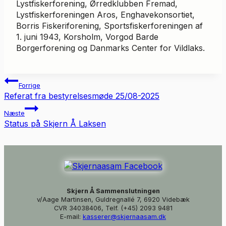
Lystfiskerforening, Ørredklubben Fremad,
Lystfiskerforeningen Aros, Enghavekonsortiet,
Borris Fiskeriforening, Sportsfiskerforeningen af
1. juni 1943, Korsholm, Vorgod Barde
Borgerforening og Danmarks Center for Vildlaks.
Indlægsnavigation
Forrige
Referat fra bestyrelsesmøde 25/08-2025
Næste
Status på Skjern Å Laksen
Skjern Å Sammenslutningen
v/Aage Martinsen, Guldregnallé 7, 6920 Videbæk
CVR 34038406, Telf. (+45) 2093 9481
E-mail:
kasserer@skjernaasam.dk