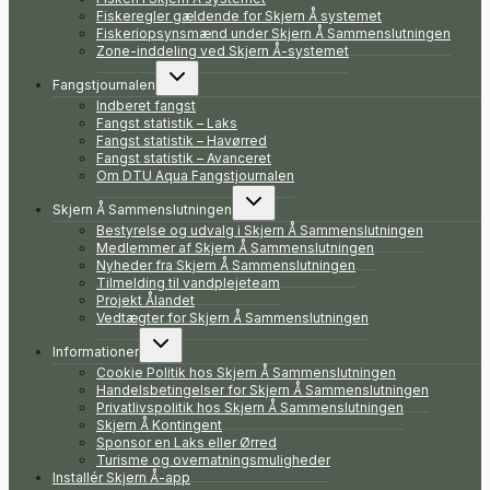
Fiskeregler gældende for Skjern Å systemet
Fiskeriopsynsmænd under Skjern Å Sammenslutningen
Zone-inddeling ved Skjern Å-systemet
Skift
Fangstjournalen
undermenu
Indberet fangst
Fangst statistik – Laks
Fangst statistik – Havørred
Fangst statistik – Avanceret
Om DTU Aqua Fangstjournalen
Skift
Skjern Å Sammenslutningen
undermenu
Bestyrelse og udvalg i Skjern Å Sammenslutningen
Medlemmer af Skjern Å Sammenslutningen
Nyheder fra Skjern Å Sammenslutningen
Tilmelding til vandplejeteam
Projekt Ålandet
Vedtægter for Skjern Å Sammenslutningen
Skift
Informationer
undermenu
Cookie Politik hos Skjern Å Sammenslutningen
Handelsbetingelser for Skjern Å Sammenslutningen
Privatlivspolitik hos Skjern Å Sammenslutningen
Skjern Å Kontingent
Sponsor en Laks eller Ørred
Turisme og overnatningsmuligheder
Installér Skjern Å-app