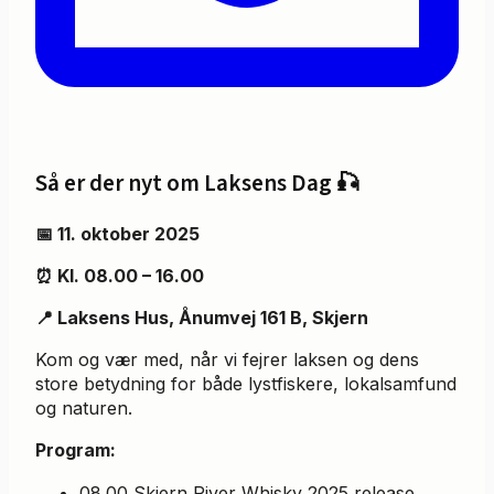
Så er der nyt om Laksens Dag 🎣
📅 11. oktober 2025
⏰ Kl. 08.00 – 16.00
📍 Laksens Hus, Ånumvej 161 B, Skjern
Kom og vær med, når vi fejrer laksen og dens
store betydning for både lystfiskere, lokalsamfund
og naturen.
Program:
08.00 Skjern River Whisky 2025 release