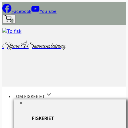
Fortsæt
til
Facebook
YouTube
indhold
0
Skjern Å Sammenslutning
OM FISKERIET
FISKERIET