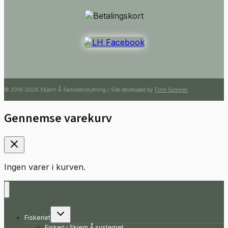
© 2016-2026 Skjern Å Sammenslutning / Site developed by
Finn Sommer
Gennemse varekurv
Ingen varer i kurven.
Skift
Fiskeriet
undermenu
Fiskeri i Skjern Å systemet