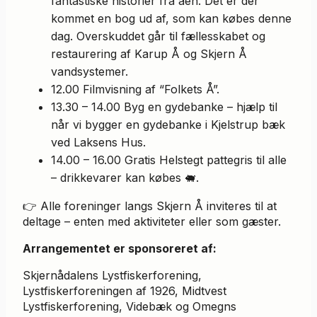
fantastiske historier fra åen. Det er der
kommet en bog ud af, som kan købes denne
dag. Overskuddet går til fællesskabet og
restaurering af Karup Å og Skjern Å
vandsystemer.
12.00 Filmvisning af “Folkets Å”.
13.30 – 14.00 Byg en gydebanke – hjælp til
når vi bygger en gydebanke i Kjelstrup bæk
ved Laksens Hus.
14.00 – 16.00 Gratis Helstegt pattegris til alle
– drikkevarer kan købes 🐖.
👉 Alle foreninger langs Skjern Å inviteres til at
deltage – enten med aktiviteter eller som gæster.
Arrangementet er sponsoreret af:
Skjernådalens Lystfiskerforening,
Lystfiskerforeningen af 1926, Midtvest
Lystfiskerforening, Videbæk og Omegns