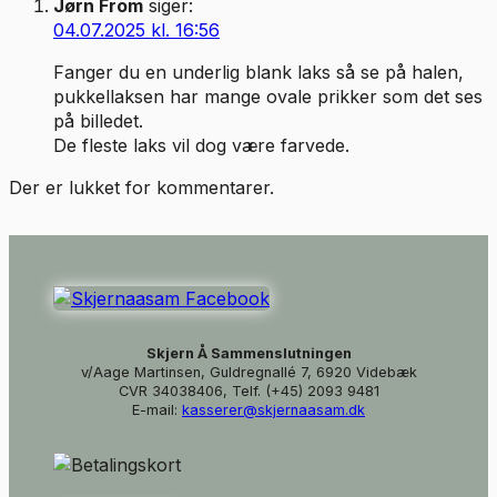
Jørn From
siger:
04.07.2025 kl. 16:56
Fanger du en underlig blank laks så se på halen,
pukkellaksen har mange ovale prikker som det ses
på billedet.
De fleste laks vil dog være farvede.
Der er lukket for kommentarer.
Skjern Å Sammenslutningen
v/Aage Martinsen, Guldregnallé 7, 6920 Videbæk
CVR 34038406, Telf. (+45) 2093 9481
E-mail:
kasserer@skjernaasam.dk