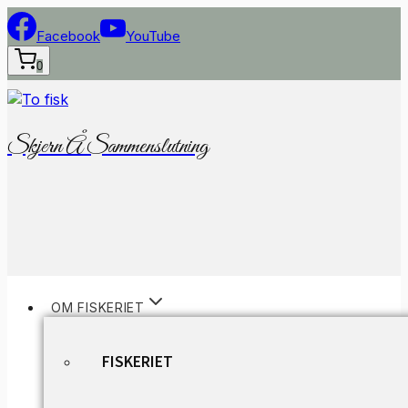
Fortsæt
til
Facebook
YouTube
indhold
0
Skjern Å Sammenslutning
OM FISKERIET
FISKERIET