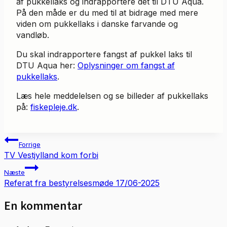
af pukkellaks og indrapportere det til DTU Aqua.
På den måde er du med til at bidrage med mere
viden om pukkellaks i danske farvande og
vandløb.
Du skal indrapportere fangst af pukkel laks til
DTU Aqua her:
Oplysninger om fangst af
pukkellaks
.
Læs hele meddelelsen og se billeder af pukkellaks
på:
fiskepleje.dk
.
Indlægsnavigation
Forrige
TV Vestjylland kom forbi
Næste
Referat fra bestyrelsesmøde 17/06-2025
En kommentar