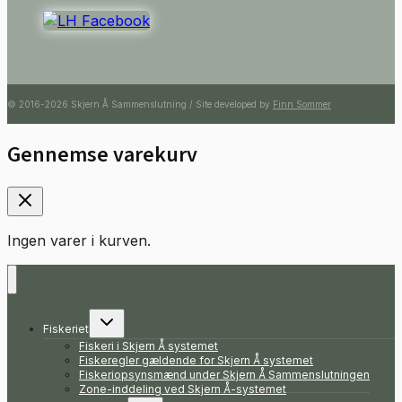
© 2016-2026 Skjern Å Sammenslutning / Site developed by
Finn Sommer
Gennemse varekurv
Ingen varer i kurven.
Skift
Fiskeriet
undermenu
Fiskeri i Skjern Å systemet
Fiskeregler gældende for Skjern Å systemet
Fiskeriopsynsmænd under Skjern Å Sammenslutningen
Zone-inddeling ved Skjern Å-systemet