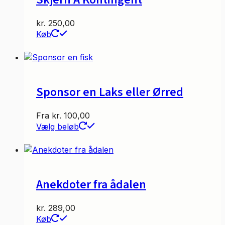
kr.
250,00
Køb
Sponsor en Laks eller Ørred
Fra
kr.
100,00
Dette
Vælg beløb
vare
har
flere
varianter.
Anekdoter fra ådalen
Mulighederne
kan
vælges
kr.
289,00
på
Køb