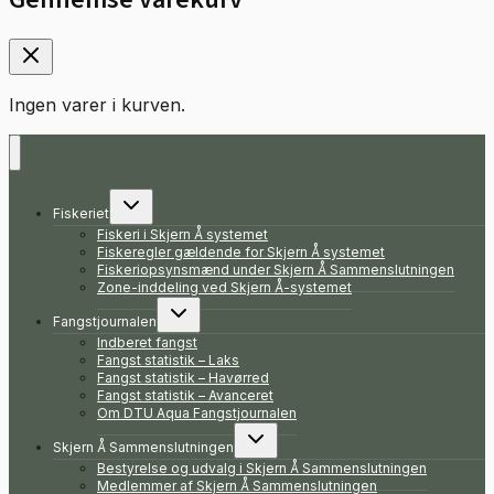
Ingen varer i kurven.
Skift
Fiskeriet
undermenu
Fiskeri i Skjern Å systemet
Fiskeregler gældende for Skjern Å systemet
Fiskeriopsynsmænd under Skjern Å Sammenslutningen
Zone-inddeling ved Skjern Å-systemet
Skift
Fangstjournalen
undermenu
Indberet fangst
Fangst statistik – Laks
Fangst statistik – Havørred
Fangst statistik – Avanceret
Om DTU Aqua Fangstjournalen
Skift
Skjern Å Sammenslutningen
undermenu
Bestyrelse og udvalg i Skjern Å Sammenslutningen
Medlemmer af Skjern Å Sammenslutningen