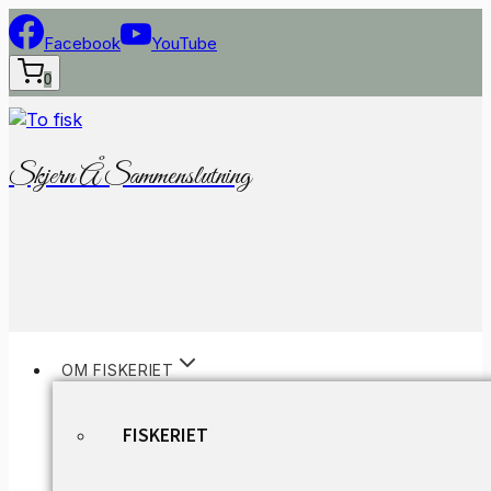
Fortsæt
til
Facebook
YouTube
indhold
0
Skjern Å Sammenslutning
OM FISKERIET
FISKERIET