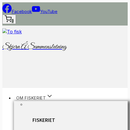
Fortsæt
til
Facebook
YouTube
indhold
0
Skjern Å Sammenslutning
OM FISKERIET
FISKERIET