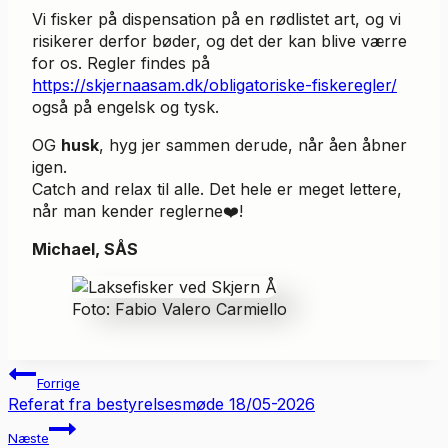
Vi fisker på dispensation på en rødlistet art, og vi
risikerer derfor bøder, og det der kan blive værre
for os. Regler findes på
https://skjernaasam.dk/obligatoriske-fiskeregler/
også på engelsk og tysk.
OG
husk
, hyg jer sammen derude, når åen åbner
igen.
Catch and relax til alle. Det hele er meget lettere,
når man kender reglerne❤️!
Michael, SÅS
Foto: Fabio Valero Carmiello
Indlægsnavigation
Forrige
Referat fra bestyrelsesmøde 18/05-2026
Næste