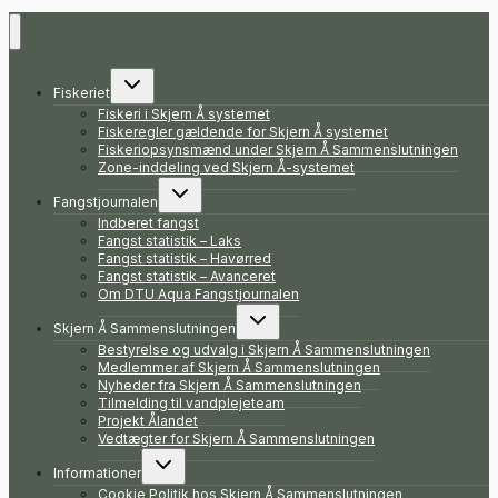
Skift
Fiskeriet
undermenu
Fiskeri i Skjern Å systemet
Fiskeregler gældende for Skjern Å systemet
Fiskeriopsynsmænd under Skjern Å Sammenslutningen
Zone-inddeling ved Skjern Å-systemet
Skift
Fangstjournalen
undermenu
Indberet fangst
Fangst statistik – Laks
Fangst statistik – Havørred
Fangst statistik – Avanceret
Om DTU Aqua Fangstjournalen
Skift
Skjern Å Sammenslutningen
undermenu
Bestyrelse og udvalg i Skjern Å Sammenslutningen
Medlemmer af Skjern Å Sammenslutningen
Nyheder fra Skjern Å Sammenslutningen
Tilmelding til vandplejeteam
Projekt Ålandet
Vedtægter for Skjern Å Sammenslutningen
Skift
Informationer
undermenu
Cookie Politik hos Skjern Å Sammenslutningen