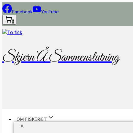
Fortsæt
til
Facebook
YouTube
indhold
0
Skjern Å Sammenslutning
OM FISKERIET