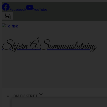
Fortsæt
til
Facebook
YouTube
indhold
0
Skjern Å Sammenslutning
OM FISKERIET