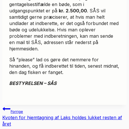
gentagelsestilfælde en bøde, som i
udgangspunktet er på
kr. 2.500,00
. SÅS vil
samtidigt gerne præciserer, at hvis man helt
undlader at indberette, er det også forbundet med
bøde og udelukkelse. Hvis man oplever
problemer med indberetningen, kan man sende
en mail til SÅS, adressen står nederst på
hjemmesiden.
Så ”please” lad os gøre det nemmere for
hinanden, og få indberettet til tiden, senest midnat,
den dag fisken er fanget.
BESTYRELSEN – SÅS
Indlægsnavigation
Forrige
Kvoten for hjemtagning af Laks holdes lukket resten af
året