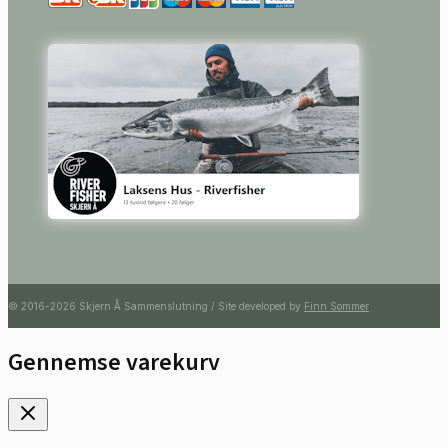
© 2016-2026 Skjern Å Sammenslutning / Site developed by
Finn Sommer
Gennemse varekurv