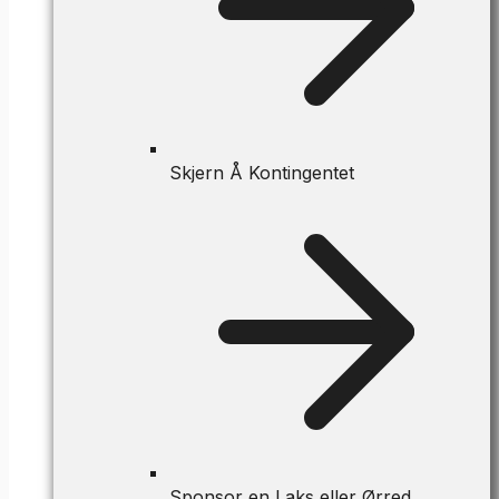
Skjern Å Kontingentet
Sponsor en Laks eller Ørred