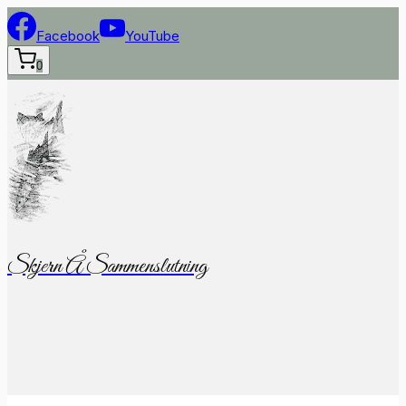
Fortsæt
til
Facebook
YouTube
indhold
0
Skjern Å Sammenslutning