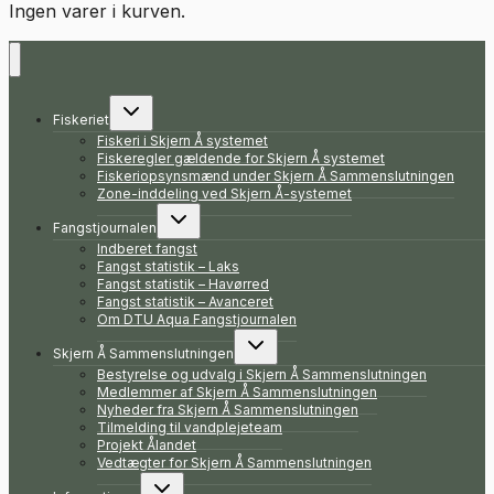
Ingen varer i kurven.
Skift
Fiskeriet
undermenu
Fiskeri i Skjern Å systemet
Fiskeregler gældende for Skjern Å systemet
Fiskeriopsynsmænd under Skjern Å Sammenslutningen
Zone-inddeling ved Skjern Å-systemet
Skift
Fangstjournalen
undermenu
Indberet fangst
Fangst statistik – Laks
Fangst statistik – Havørred
Fangst statistik – Avanceret
Om DTU Aqua Fangstjournalen
Skift
Skjern Å Sammenslutningen
undermenu
Bestyrelse og udvalg i Skjern Å Sammenslutningen
Medlemmer af Skjern Å Sammenslutningen
Nyheder fra Skjern Å Sammenslutningen
Tilmelding til vandplejeteam
Projekt Ålandet
Vedtægter for Skjern Å Sammenslutningen
Skift