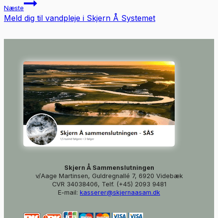
Næste
Meld dig til vandpleje i Skjern Å Systemet
Skjern Å Sammenslutningen
v/Aage Martinsen, Guldregnallé 7, 6920 Videbæk
CVR 34038406, Telf. (+45) 2093 9481
E-mail:
kasserer@skjernaasam.dk