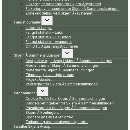
Fiskeregler gældende for Skjern Å systemet
Fiskeriopsynsmænd under Skjern Å Sammenslutningen
Zone-inddeling ved Skjern Å-systemet
Skift
Fangstjournalen
undermenu
Indberet fangst
Fangst statistik – Laks
Fangst statistik – Havørred
Fangst statistik – Avanceret
Om DTU Aqua Fangstjournalen
Skift
Skjern Å Sammenslutningen
undermenu
Bestyrelse og udvalg i Skjern Å Sammenslutningen
Medlemmer af Skjern Å Sammenslutningen
Nyheder fra Skjern Å Sammenslutningen
Tilmelding til vandplejeteam
Projekt Ålandet
Vedtægter for Skjern Å Sammenslutningen
Skift
Informationer
undermenu
Cookie Politik hos Skjern Å Sammenslutningen
Handelsbetingelser for Skjern Å Sammenslutningen
Privatlivspolitik hos Skjern Å Sammenslutningen
Skjern Å Kontingent
Sponsor en Laks eller Ørred
Turisme og overnatningsmuligheder
Installér Skjern Å-app