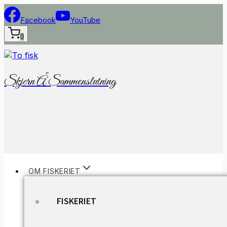
Fortsæt
til
Facebook
YouTube
indhold
0
Skjern Å Sammenslutning
OM FISKERIET
FISKERIET