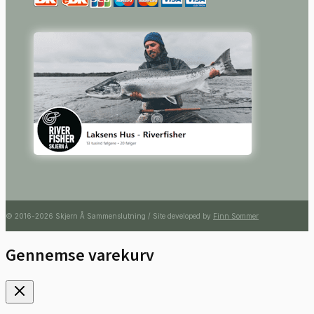
© 2016-2026 Skjern Å Sammenslutning / Site developed by
Finn Sommer
Gennemse varekurv