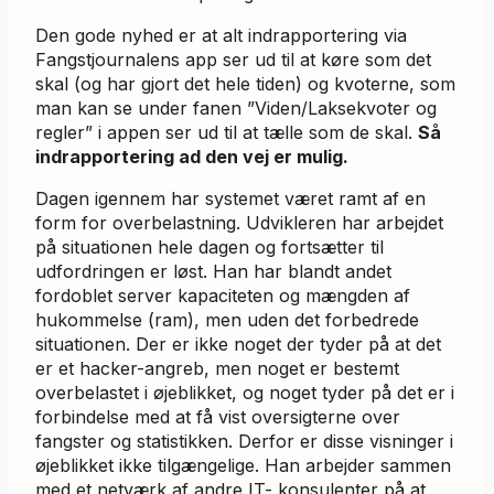
Den gode nyhed er at alt indrapportering via
Fangstjournalens app ser ud til at køre som det
skal (og har gjort det hele tiden) og kvoterne, som
man kan se under fanen ”Viden/Laksekvoter og
regler” i appen ser ud til at tælle som de skal.
Så
indrapportering ad den vej er mulig.
Dagen igennem har systemet været ramt af en
form for overbelastning. Udvikleren har arbejdet
på situationen hele dagen og fortsætter til
udfordringen er løst. Han har blandt andet
fordoblet server kapaciteten og mængden af
hukommelse (ram), men uden det forbedrede
situationen. Der er ikke noget der tyder på at det
er et hacker-angreb, men noget er bestemt
overbelastet i øjeblikket, og noget tyder på det er i
forbindelse med at få vist oversigterne over
fangster og statistikken. Derfor er disse visninger i
øjeblikket ikke tilgængelige. Han arbejder sammen
med et netværk af andre IT- konsulenter på at