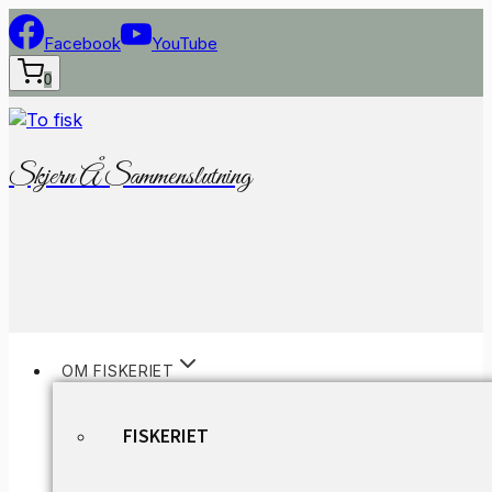
Fortsæt
til
Facebook
YouTube
indhold
0
Skjern Å Sammenslutning
OM FISKERIET
FISKERIET