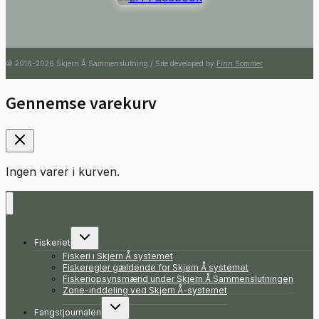
© 2016-2026 Skjern Å Sammenslutning / Site developed by
Finn Sommer
Gennemse varekurv
Ingen varer i kurven.
Skift
Fiskeriet
undermenu
Fiskeri i Skjern Å systemet
Fiskeregler gældende for Skjern Å systemet
Fiskeriopsynsmænd under Skjern Å Sammenslutningen
Zone-inddeling ved Skjern Å-systemet
Skift
Fangstjournalen
undermenu