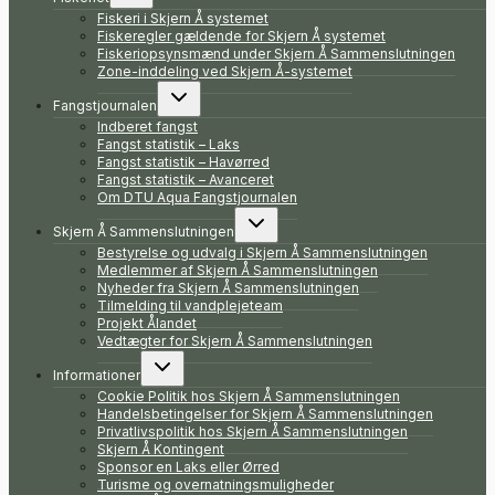
Fiskeri i Skjern Å systemet
Fiskeregler gældende for Skjern Å systemet
Fiskeriopsynsmænd under Skjern Å Sammenslutningen
Zone-inddeling ved Skjern Å-systemet
Skift
Fangstjournalen
undermenu
Indberet fangst
Fangst statistik – Laks
Fangst statistik – Havørred
Fangst statistik – Avanceret
Om DTU Aqua Fangstjournalen
Skift
Skjern Å Sammenslutningen
undermenu
Bestyrelse og udvalg i Skjern Å Sammenslutningen
Medlemmer af Skjern Å Sammenslutningen
Nyheder fra Skjern Å Sammenslutningen
Tilmelding til vandplejeteam
Projekt Ålandet
Vedtægter for Skjern Å Sammenslutningen
Skift
Informationer
undermenu
Cookie Politik hos Skjern Å Sammenslutningen
Handelsbetingelser for Skjern Å Sammenslutningen
Privatlivspolitik hos Skjern Å Sammenslutningen
Skjern Å Kontingent
Sponsor en Laks eller Ørred
Turisme og overnatningsmuligheder