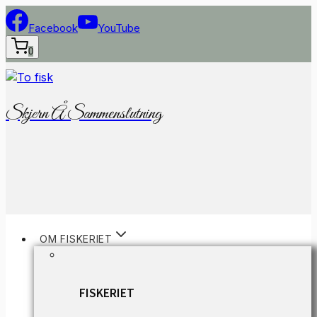
Fortsæt
til
Facebook
YouTube
indhold
0
Skjern Å Sammenslutning
OM FISKERIET
FISKERIET