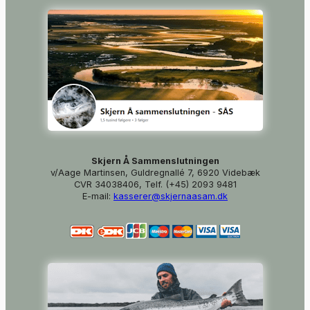
Skjern Å Sammenslutningen
v/Aage Martinsen, Guldregnallé 7, 6920 Videbæk
CVR 34038406, Telf. (+45) 2093 9481
E-mail:
kasserer@skjernaasam.dk