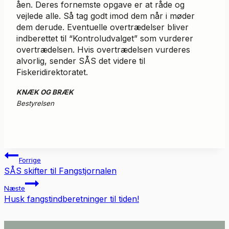
åen. Deres fornemste opgave er at råde og
vejlede alle. Så tag godt imod dem når i møder
dem derude. Eventuelle overtrædelser bliver
indberettet til “Kontroludvalget” som vurderer
overtrædelsen. Hvis overtrædelsen vurderes
alvorlig, sender SÅS det videre til
Fiskeridirektoratet.
KNÆK OG BRÆK
Bestyrelsen
Indlægsnavigation
Forrige
SÅS skifter til Fangstjornalen
Næste
Husk fangstindberetninger til tiden!