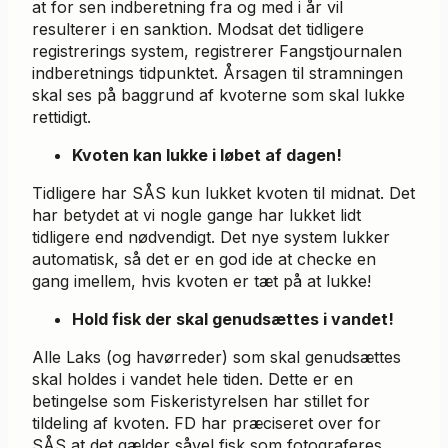
at for sen indberetning fra og med i år vil
resulterer i en sanktion. Modsat det tidligere
registrerings system, registrerer Fangstjournalen
indberetnings tidpunktet. Årsagen til stramningen
skal ses på baggrund af kvoterne som skal lukke
rettidigt.
Kvoten kan lukke i løbet af dagen!
Tidligere har SÅS kun lukket kvoten til midnat. Det
har betydet at vi nogle gange har lukket lidt
tidligere end nødvendigt. Det nye system lukker
automatisk, så det er en god ide at checke en
gang imellem, hvis kvoten er tæt på at lukke!
Hold fisk der skal genudsættes i vandet!
Alle Laks (og havørreder) som skal genudsættes
skal holdes i vandet hele tiden. Dette er en
betingelse som Fiskeristyrelsen har stillet for
tildeling af kvoten. FD har præciseret over for
SÅS at det gælder såvel fisk som fotograferes