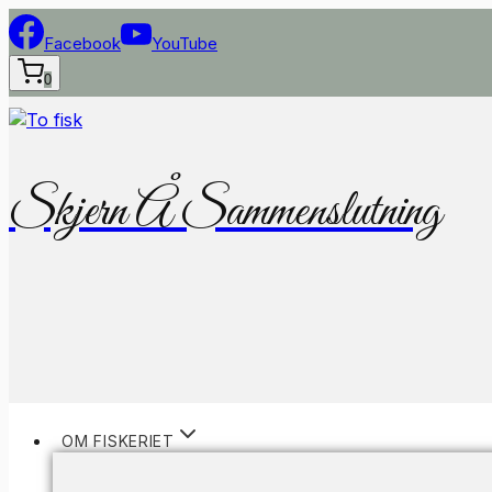
Fortsæt
til
Facebook
YouTube
indhold
0
Skjern Å Sammenslutning
OM FISKERIET