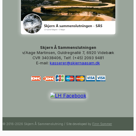
Skjern Å Sammenslutningen
v/Aage Martinsen, Guldregnallé 7, 6920 Videbæk
CVR 34038406, Telf. (+45) 2093 9481
E-mail:
kasserer@skjernaasam.dk
© 2016-2026 Skjern Å Sammenslutning / Site developed by
Finn Sommer