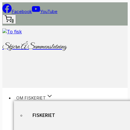
Fortsæt
til
Facebook
YouTube
indhold
0
Skjern Å Sammenslutning
OM FISKERIET
FISKERIET