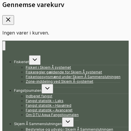
Gennemse varekurv
Ingen varer i kurven.
Skift
Fiskeriet
undermenu
Fiskeri i Skjern Å systemet
Fiskeregler gældende for Skjern Å systemet
Fiskeriopsynsmænd under Skjern Å Sammenslutningen
Zone-inddeling ved Skjern Å-systemet
Skift
Fangstjournalen
undermenu
Indberet fangst
Fangst statistik – Laks
Fangst statistik – Havørred
Fangst statistik – Avanceret
Om DTU Aqua Fangstjournalen
Skift
Skjern Å Sammenslutningen
undermenu
Bestyrelse og udvalg i Skjern Å Sammenslutningen