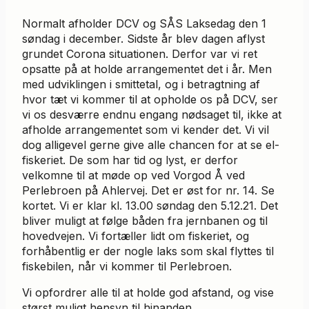
Normalt afholder DCV og SÅS Laksedag den 1
søndag i december. Sidste år blev dagen aflyst
grundet Corona situationen. Derfor var vi ret
opsatte på at holde arrangementet det i år. Men
med udviklingen i smittetal, og i betragtning af
hvor tæt vi kommer til at opholde os på DCV, ser
vi os desværre endnu engang nødsaget til, ikke at
afholde arrangementet som vi kender det. Vi vil
dog alligevel gerne give alle chancen for at se el-
fiskeriet. De som har tid og lyst, er derfor
velkomne til at møde op ved Vorgod Å ved
Perlebroen på Ahlervej. Det er øst for nr. 14. Se
kortet. Vi er klar kl. 13.00 søndag den 5.12.21. Det
bliver muligt at følge båden fra jernbanen og til
hovedvejen. Vi fortæller lidt om fiskeriet, og
forhåbentlig er der nogle laks som skal flyttes til
fiskebilen, når vi kommer til Perlebroen.
Vi opfordrer alle til at holde god afstand, og vise
størst muligt hensyn til hinanden.