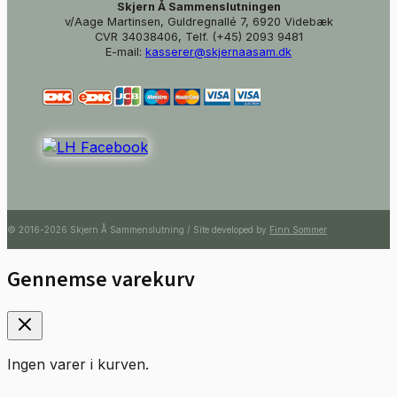
Skjern Å Sammenslutningen
v/Aage Martinsen, Guldregnallé 7, 6920 Videbæk
CVR 34038406, Telf. (+45) 2093 9481
E-mail:
kasserer@skjernaasam.dk
© 2016-2026 Skjern Å Sammenslutning / Site developed by
Finn Sommer
Gennemse varekurv
Ingen varer i kurven.