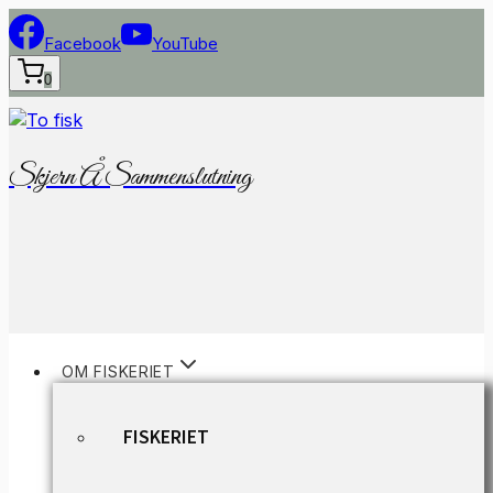
Fortsæt
til
Facebook
YouTube
indhold
0
Skjern Å Sammenslutning
OM FISKERIET
FISKERIET