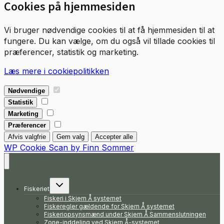
Cookies på hjemmesiden
Vi bruger nødvendige cookies til at få hjemmesiden til at
fungere. Du kan vælge, om du også vil tillade cookies til
præferencer, statistik og marketing.
Læs mere i cookiepolitikken
Nødvendige
Nødvendige
Statistik
Statistik
Marketing
Marketing
Præferencer
Præferencer
Afvis valgfrie
Gem valg
Accepter alle
WP Cookie Scan by Finn Sommer
Skift
Fiskeriet
undermenu
Fiskeri i Skjern Å systemet
Fiskeregler gældende for Skjern Å systemet
Fiskeriopsynsmænd under Skjern Å Sammenslutningen
Zone-inddeling ved Skjern Å-systemet