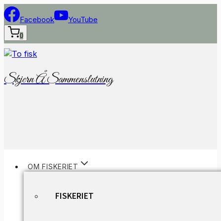
Fortsæt
til
Facebook
YouTube
indhold
0
Skjern Å Sammenslutning
OM FISKERIET
FISKERIET