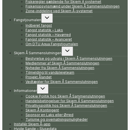
Fiskeregler gældende for Skjern Å systemet
Fiskeriopsynsmænd under Skjern Å Sammenslutningen
Zone-inddeling ved Skjern Å-systemet
Skift
Fangstjournalen
undermenu
Indberet fangst
Fangst statistik – Laks
Fangst statistik – Havørred
Fangst statistik – Avanceret
Om DTU Aqua Fangstjournalen
Skift
Skjern Å Sammenslutningen
undermenu
Bestyrelse og udvalg i Skjern Å Sammenslutningen
Medlemmer af Skjern Å Sammenslutningen
Nyheder fra Skjern Å Sammenslutningen
Tilmelding til vandplejeteam
Projekt Ålandet
Vedtægter for Skjern Å Sammenslutningen
Skift
Informationer
undermenu
Cookie Politik hos Skjern Å Sammenslutningen
Handelsbetingelser for Skjern Å Sammenslutningen
Privatlivspolitik hos Skjern Å Sammenslutningen
Skjern Å Kontingent
Sponsor en Laks eller Ørred
Turisme og overnatningsmuligheder
Installér Skjern Å-app
Hvide Sande – Slusedata