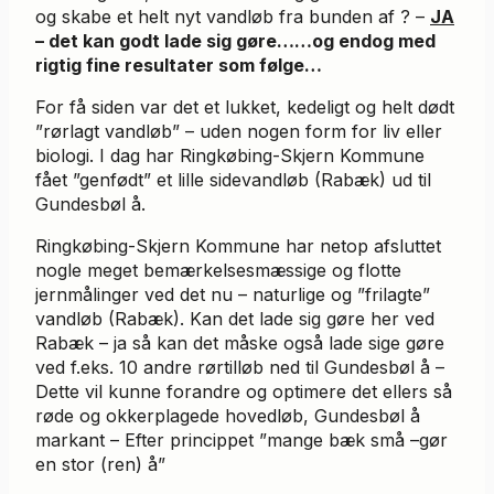
og skabe et helt nyt vandløb fra bunden af ? –
JA
– det kan godt lade sig gøre……og endog med
rigtig fine resultater som følge…
For få siden var det et lukket, kedeligt og helt dødt
”rørlagt vandløb” – uden nogen form for liv eller
biologi. I dag har Ringkøbing-Skjern Kommune
fået ”genfødt” et lille sidevandløb (Rabæk) ud til
Gundesbøl å.
Ringkøbing-Skjern Kommune har netop afsluttet
nogle meget bemærkelsesmæssige og flotte
jernmålinger ved det nu – naturlige og ”frilagte”
vandløb (Rabæk). Kan det lade sig gøre her ved
Rabæk – ja så kan det måske også lade sige gøre
ved f.eks. 10 andre rørtilløb ned til Gundesbøl å –
Dette vil kunne forandre og optimere det ellers så
røde og okkerplagede hovedløb, Gundesbøl å
markant – Efter princippet ”mange bæk små –gør
en stor (ren) å”